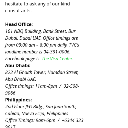
hesitate to ask any of our kind 
consultants.
Head Office:
101 NBQ Building, Bank Street, Bur 
Dubai, Dubai UAE. Office timings are 
from 09:00 am – 8:00 pm daily. TVC’s 
landline number is 04-331-0006.  
Facebook page is: 
The Visa Center
.
Abu Dhabi:
823 Al Ghaith Tower, Hamdan Street, 
Abu Dhabi UAE. 
Office timings: 11am-8pm  /  02-508-
9066
Philippines:
2nd Floor JFG Bldg., San Juan South, 
Cabiao, Nueva Ecija, Philippines
Office Timings: 9am-6pm  /  +6344 333 
9017