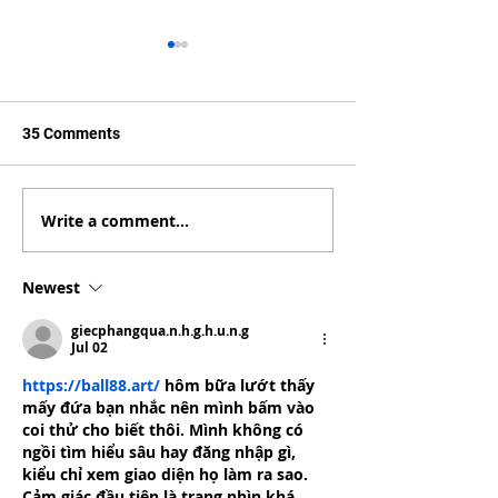
35 Comments
Write a comment...
27-year-old Davaoeño
Clicking on a F
OFW, excited to start a
Ad made a 28-ye
new journey as an
Filipina get a gr
Newest
International Student in
for Australia
Australia
giecphangqua.n.h.g.h.u.n.g
Jul 02
https://ball88.art/
 hôm bữa lướt thấy 
mấy đứa bạn nhắc nên mình bấm vào 
coi thử cho biết thôi. Mình không có 
ngồi tìm hiểu sâu hay đăng nhập gì, 
kiểu chỉ xem giao diện họ làm ra sao. 
Cảm giác đầu tiên là trang nhìn khá 