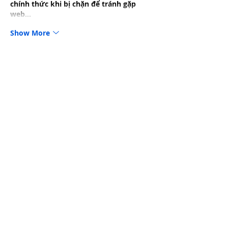
chính thức khi bị chặn để tránh gặp 
web…
Show More
Like
uyenghomsoet.h.uy.e.n+abc123
Jun 25
https://bot4x.io/
 mình lướt thử vì thấy 
vài người nhắc, chủ yếu tò mò giao 
diện thôi chứ không có ý “soi” sâu. Vào 
trang cái là thấy họ chia nội dung theo 
từng khối khá rõ, nhìn một vòng là biết 
nên bấm chỗ nào, không bị rối kiểu 
nhồi chữ. Có mấy mục giới thiệu thông 
tin kiểu giấy phép PAGCOR với phần nói 
về kiểm định RNG, đọc lướt cũng thấy 
họ trình bày gọn gàng, không dài…
Show More